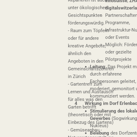
Innosuisse
,
ZH
unter ökologischen
digitalswitzerl
Gesichtspunkten
Partnerschaften
Programme,
förderungswürdig.
Infrastruktur-N
- Raum zum Töpfern
oder Events
oder für andere
Möglich: Förder
kreative Angebote,
oder gezielte
ähnlich den
Pilotprojekte
Angeboten in den
Leitung
: Das Projekt 
Gemeinschaftszentren
durch erfahrene
in Zürich
Fachpersonen geleitet,
- Gartentreff zum
moderiert, gemonitort 
Lernen und Austausch
kommuniziert werden.
für alles was den
4 Wirkung im Dorf Erlenba
Garten betrifft
Stimulierung des lokal
(theoretisch oder mit
Gewerbes
(Sogwirkung
Einbezug des Gartens)
Nukleus)
- Gemüseanbau -
Belebung
des Dorfzen