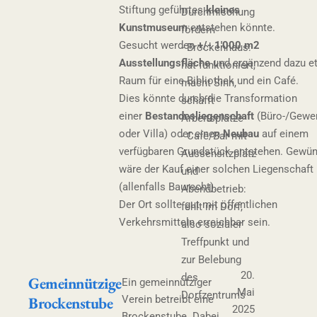
Stiftung geführtes
kleines
Durchmischung
Kunstmuseum
entstehen könnte.
fördern
Gesucht werden
+/- 1'000 m2
- Brockenhaus:
Ausstellungsfläche
und ergänzend dazu e
hat funktioniert,
Raum für eine Bibliothek und ein Café.
macht Sinn,
Dies könnte durch die Transformation
schafft
einer
Bestandesliegenschaft
(Büro-/Gewe
Arbeitsplätze
oder Villa) oder einen
Neubau
auf einem
- Café/Bar mit
verfügbaren Grundstück entstehen. Gewü
Aussensitzplatz
wäre der Kauf einer solchen Liegenschaft
und
(allenfalls Baurecht).
Abendbetrieb:
Der Ort sollte gut mit öffentlichen
fehlt im Dorf,
Verkehrsmitteln erreichbar sein.
also sozialer
Treffpunkt und
zur Belebung
20.
des
Gemeinnützige
Ein gemeinnütziger
Mai
Dorfzentrums
Brockenstube
Verein betreibt eine
2025
Brockenstube. Dabei