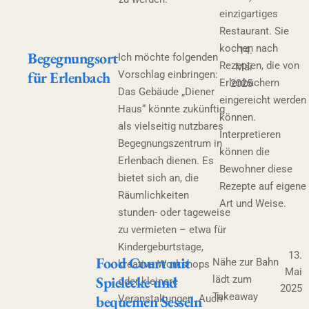
einzigartiges
Restaurant. Sie
kochen nach
14.
Begegnungsort
Ich möchte folgenden
Rezepten, die von
Mai
für Erlenbach
Vorschlag einbringen:
Erlenbachern
2025
Das Gebäude „Diener
eingereicht werden
Haus“ könnte zukünftig
können.
als vielseitig nutzbares
Interpretieren
Begegnungszentrum in
können die
Erlenbach dienen. Es
Bewohner diese
bietet sich an, die
Rezepte auf eigene
Räumlichkeiten
Art und Weise.
stunden- oder tageweise
zu vermieten – etwa für
Kindergeburtstage,
13.
Food Court mit
Nähe zur Bahn
kreative Workshops
Mai
Spielecke und
lädt zum
oder kleinere
2025
Takeaway
bequemen Sesseln
Veranstaltungen. Auch