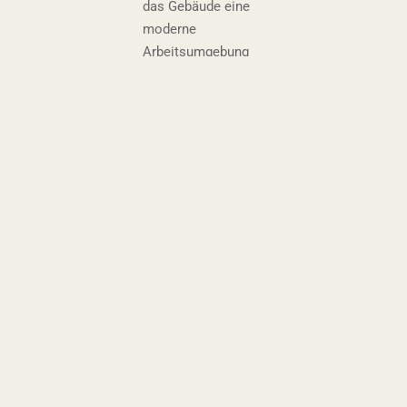
das Gebäude eine
moderne
Arbeitsumgebung
mit einem
Co-
Working Space
,
ideal für
Berufstätige und
Kreative.
Für die
Freizeitgestaltung
gibt es vielfältige
Angebote
:
Im Ökonomietrakt
entsteht eine
Fun
Bar
mit
Billardtischen, Dart,
vielleicht einer
Bowlingbahn und