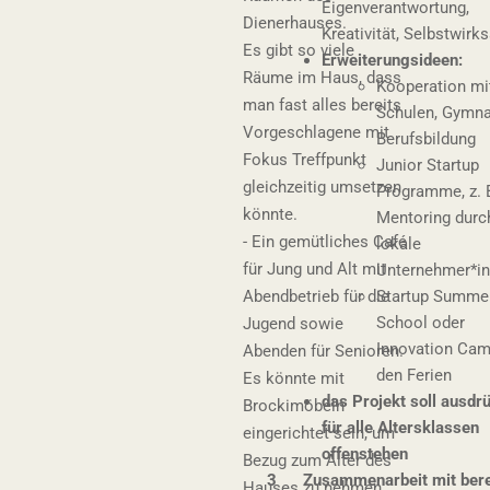
Eigenverantwortung,
Dienerhauses.
Kreativität, Selbstwirk
Es gibt so viele
Erweiterungsideen:
Räume im Haus, dass
Kooperation mi
man fast alles bereits
Schulen, Gymna
Vorgeschlagene mit
Berufsbildung
Fokus Treffpunkt
Junior Startup
gleichzeitig umsetzen
Programme, z. B
könnte.
Mentoring durc
- Ein gemütliches Café
lokale
für Jung und Alt mit
Unternehmer*i
Abendbetrieb für die
Startup Summe
School oder
Jugend sowie
Innovation Cam
Abenden für Senioren.
den Ferien
Es könnte mit
das Projekt soll ausdr
Brockimöbeln
für alle Altersklassen
eingerichtet sein, um
offenstehen
Bezug zum Alter des
3 Zusammenarbeit mit bere
Hauses zu nehmen.