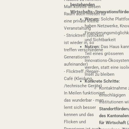
bestehenden
Man könnte diesen
Wirtschafts-/Innovationsförd
Raum auch mieten für
Warum:
Solche Plattf
eine private kleine
haben Netzwerke, Kno
Veranstaltung
Finanzierungsmöglichk
- Stricktreff (stricken
und Sichtbarkeit
ist wieder in, so
Nutzen:
Das Haus kann
treffen verschiedene
Teil eines grösseren
Generationen
Innovations-Ökosyste
aufeinander)
werden, statt eine isoli
- Flicktreff /Repair-
Insel zu bleiben
Café (Kleidung
Konkrete Schritte:
/technische Geräte)
Kontaktnahme 
In Meilen funktioniert
einschlägigen
das wunderbar - man
Institutionen wi
lernt sich besser
Standortförder
kennen und das
des Kantonale
Flicken und
für Wirtschaft 
Reparieren ist auch