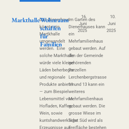
16.
10.
Markthalle
Wohnraum
Das Dienerhaus
Im Garten des
Juni
Juni
schaffen
könnte ein
Dienerhauses kann
2025
2025
Martkhalle
ein
für
umgewandelt
Mehrfamilienhaus
Familien
werden. Eine
gebaut werden. Auf
solche Markthalle
den der Gemeinde
würde viele kleine
gehörenden
Läden beherbegen
Parzellen
und regionale
Lerchenbergstrasse
Produkte anbieten
11 und 13 kann ein
— zum Biespiel
weiteres
Lebensmittel von
Mehrfamilienhaus
Hofladen, Kaffee,
gebaut werden. Die
Wein, sowie
grosse Wiese im
kuntshandwerkliche
Sigst Süd wird als
Erzeugnisse aus
Freifläche bestehen