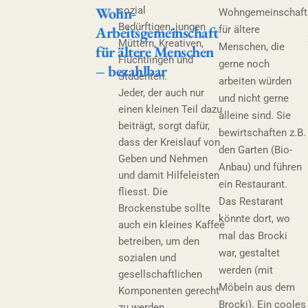
Wohn-
sozial
Wohngemeinschaft
Bedürftigen, jungen
Arbeitsgemeinschaft
für ältere
Müttern, Kreativen,
Menschen, die
für ältere Menschen
Flüchtlingen und
gerne noch
– bezahlbar
Studenten.
arbeiten würden
Jeder, der auch nur
und nicht gerne
einen kleinen Teil dazu
alleine sind. Sie
beiträgt, sorgt dafür,
bewirtschaften z.B.
dass der Kreislauf von
den Garten (Bio-
Geben und Nehmen
Anbau) und führen
und damit Hilfeleisten
ein Restaurant.
fliesst. Die
Das Restarant
Brockenstube sollte
könnte dort, wo
auch ein kleines Kaffee
mal das Brocki
betreiben, um den
war, gestaltet
sozialen und
werden (mit
gesellschaftlichen
Möbeln aus dem
Komponenten gerecht
Brocki). Ein cooles
zu werden.