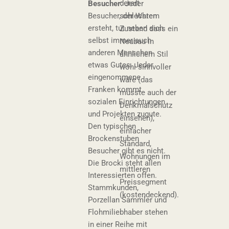
derart
Besucher
: Jeder
Besucher, der Waren
schlechtem
ersteht, tut neben sich
Zustand dass ein
selbst immer auch
Neubau in
anderen Menschen
ähnlichem Stil
etwas Gutes. Jeder
wohl sinnvoller
eingenommene
wäre (das
Franken kommt
müsste auch der
sozialen Einrichtungen
Denkmalschutz
und Projekten zugute.
einsehen),
Den typischen
einfacher
Brockenstuben
Standard,
Besucher gibt es nicht.
Wohnungen im
Die Brocki steht allen
mittleren
Interessierten offen.
Preissegment
Stammkunden,
(kostendeckend).
Porzellan Sammler und
Flohmiliebhaber stehen
in einer Reihe mit