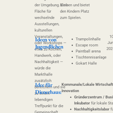
der Umgebung. Eine
bleiben und bietet
Fläche für
den Kindern Platz
wechselnde
zum Spielen.
Ausstellungen,
kulturellen
Veranstaltungen,
10
Ideen von
Trampolinhalle
Jun
oder Workshops —
Jugendlichen
Escape room
202
etwa zu Kochen,
Paintball arena
Handwerk, oder
Tischtennisanlage
Nachhaltigkeit —
Gokart Halle
würde die
Markthalle
zusätzlich
Idee für
Kommunale/Lokale Wirtschaft
bereichern und sie
Dienerhaus:
Innovation
zu einem
Gründerzentrum / Bus
lebendigen
Inkubator
für lokale St
Treffpunkt für die
Nachhaltigkeitslabor
f
Gemeinschaft