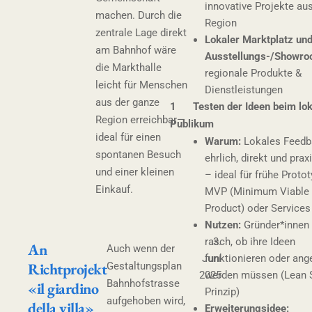
innovative Projekte aus
machen. Durch die
Region
zentrale Lage direkt
Lokaler Marktplatz un
am Bahnhof wäre
Ausstellungs-/Showr
die Markthalle
regionale Produkte &
leicht für Menschen
Dienstleistungen
aus der ganze
1 Testen der Ideen beim lok
Region erreichbar—
Publikum
ideal für einen
Warum:
Lokales Feedba
spontanen Besuch
ehrlich, direkt und prax
und einer kleinen
– ideal für frühe Protot
Einkauf.
MVP (Minimum Viable
Product) oder Services
Nutzen:
Gründer*innen 
rasch, ob ihre Ideen
3.
An
Auch wenn der
Juni
funktionieren oder ang
Richtprojekt
Gestaltungsplan
2025
werden müssen (Lean S
Bahnhofstrasse
«il giardino
Prinzip)
aufgehoben wird,
della villa»
Erweiterungsidee: