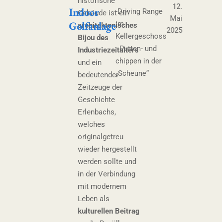
historische
12.
Indoor
-Driving Range
Gebäude ist ein
Mai
Golfanlage
im
architektonisches
2025
Kellergeschoss
Bijou des
- Putten- und
Industriezeitalters
chippen in der
und ein
„Scheune“
bedeutender
Zeitzeuge der
Geschichte
Erlenbachs,
welches
originalgetreu
wieder hergestellt
werden sollte und
in der Verbindung
mit modernem
Leben als
kulturellen Beitrag