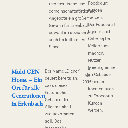
Foodcourt-
therapeutische und
Kunden
gemeinschaftsfördernde
werden.
Angebote ein großer
Der Foodcourt
Gewinn für Erlenbach –
könnte auch
sowohl im sozialen als
Catering im
auch im kulturellen
Kellerraum
Sinne.
machen.
Nutzer
Meetingräume
12.
Multi GEN
Der Name „Diener“
im Gebäude
Mai
House – Ein
deutet bereits an,
nebenan
2025
dass dieses
Ort für alle
könnten auch
historische
Generationen
zu Foodcourt-
Gebäude der
in Erlenbach
Kunden
Allgemeinheit
werden.
zugutekommen
soll. Das