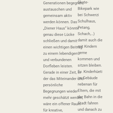
Skate-
Generationen begegnen,
Bikepark wie
austauschen und
bei Schwerzi
gemeinsam aktiv
Schulhaus,
werden können. Das
Petang,
„Diener Haus“ könnte
Schach,…)
genau diese Lücke
damit auch die
schließen und damit
mit Kindern
einen wichtigen Beitrag
gerne
zu einem lebendigen
kommen und
und verbundenen
sitzen bleiben.
Dorfleben leisten.
Ev. Kinderhüeti
Gerade in einer Zeit, in
im Gebäude
der das Miteinander und
nebenan für
persönliche
Eltern, die mit
Begegnungen wieder
der Bahn in die
mehr geschätzt werden,
Stadt fahren
wäre ein offener Raum
und danach zu
für kreative,