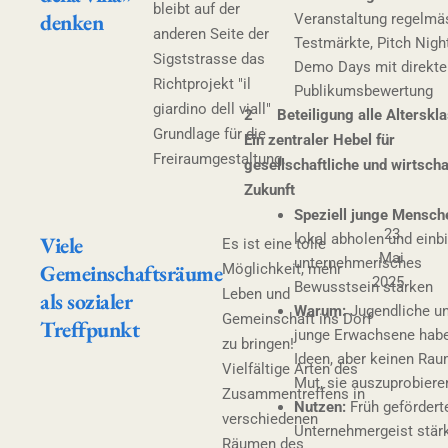
bleibt auf der
denken
Veranstaltung regelmä
anderen Seite der
Testmärkte, Pitch Nigh
Sigststrasse das
Demo Days mit direkte
Richtprojekt "il
Publikumsbewertung
giardino dell viall"
2 Beteiligung alle Alterskl
Grundlage für die
Ein zentraler Hebel für
Freiraumgestaltung.
gesellschaftliche und wirtscha
Zukunft
Speziell junge Mensch
23.
lokal abholen und einb
Viele
Es ist eine tolle
Mai
unternehmerisches
Gemeinschaftsräume
Möglichkeit, mehr
2025
Bewusstsein stärken
Leben und
als sozialer
Warum:
Jugendliche u
Gemeinschaft ins Dorf
Treffpunkt
junge Erwachsene habe
zu bringen!
Ideen, aber keinen Rau
Vielfältige Arten des
Mut, sie auszuprobiere
Zusammentreffens in
Nutzen:
Früh gefördert
verschiedenen
Unternehmergeist stär
Räumen des