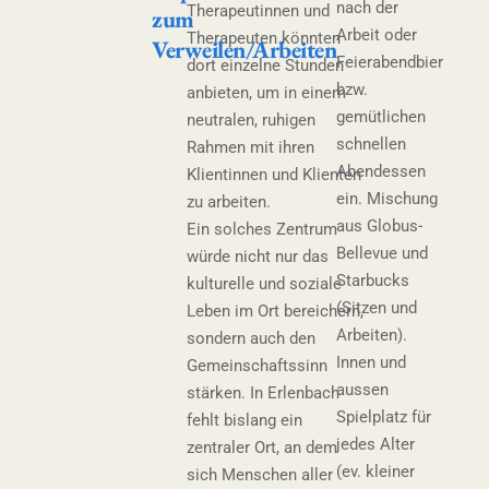
nach der
Therapeutinnen und
zum
Arbeit oder
Therapeuten könnten
Verweilen/Arbeiten
Feierabendbier
dort einzelne Stunden
bzw.
anbieten, um in einem
gemütlichen
neutralen, ruhigen
schnellen
Rahmen mit ihren
Abendessen
Klientinnen und Klienten
ein. Mischung
zu arbeiten.
aus Globus-
Ein solches Zentrum
Bellevue und
würde nicht nur das
Starbucks
kulturelle und soziale
(Sitzen und
Leben im Ort bereichern,
Arbeiten).
sondern auch den
Innen und
Gemeinschaftssinn
aussen
stärken. In Erlenbach
Spielplatz für
fehlt bislang ein
jedes Alter
zentraler Ort, an dem
(ev. kleiner
sich Menschen aller