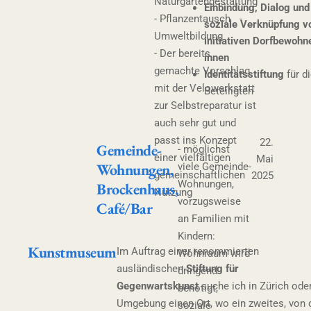
Naturgartengestaltung
Einbindung, Dialog und
- Pflanzentausch -
soziale Verknüpfung v
Umweltbildung
initiativen Dorfbewohn
- Der bereits
innen
gemachte Vorschlag
Identitätsstiftung
für d
mit der Velowerkstatt
Beteiligten
zur Selbstreparatur ist
auch sehr gut und
passt ins Konzept
22.
Gemeinde-
- möglichst
einer vielfältigen
Mai
Wohnungen,
viele Gemeinde-
gemeinschaftlichen
2025
Wohnungen,
Brockenhaus,
Nutzung
vorzugsweise
Café/Bar
an Familien mit
Kindern:
Kunstmuseum
Im Auftrag einer renommierten
Wohnraum wird
ausländischen
Stiftung für
dringend
Gegenwartskunst
suche ich in Zürich ode
benötigt,
Umgebung einen Ort, wo ein zweites, von 
soziale