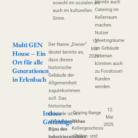
könnte auch
sowohl im sozialen als
Catering im
auch im kulturellen
Kellerraum
Sinne.
machen.
Nutzer
Meetingräume
12.
Multi GEN
Der Name „Diener“
im Gebäude
Mai
House – Ein
deutet bereits an,
nebenan
2025
dass dieses
Ort für alle
könnten auch
historische
Generationen
zu Foodcourt-
Gebäude der
in Erlenbach
Kunden
Allgemeinheit
werden.
zugutekommen
soll. Das
historische
12.
Indoor
-Driving Range
Gebäude ist ein
Mai
Golfanlage
im
architektonisches
2025
Kellergeschoss
Bijou des
- Putten- und
Industriezeitalters