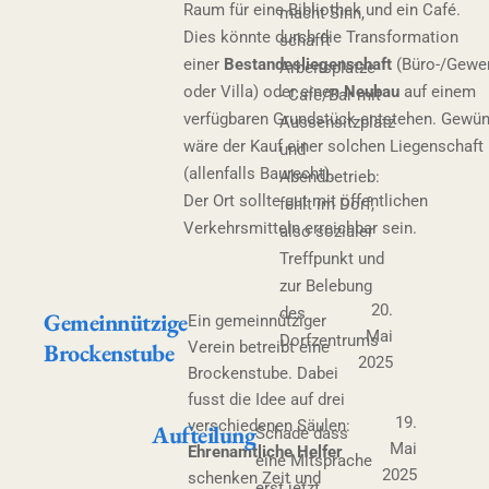
Raum für eine Bibliothek und ein Café.
macht Sinn,
Dies könnte durch die Transformation
schafft
einer
Bestandesliegenschaft
(Büro-/Gewe
Arbeitsplätze
oder Villa) oder einen
Neubau
auf einem
- Café/Bar mit
verfügbaren Grundstück entstehen. Gewü
Aussensitzplatz
wäre der Kauf einer solchen Liegenschaft
und
(allenfalls Baurecht).
Abendbetrieb:
Der Ort sollte gut mit öffentlichen
fehlt im Dorf,
Verkehrsmitteln erreichbar sein.
also sozialer
Treffpunkt und
zur Belebung
20.
des
Gemeinnützige
Ein gemeinnütziger
Mai
Dorfzentrums
Brockenstube
Verein betreibt eine
2025
Brockenstube. Dabei
fusst die Idee auf drei
19.
verschiedenen Säulen:
Aufteilung
Schade dass
Mai
Ehrenamtliche Helfer
eine Mitsprache
2025
schenken Zeit und
erst jetzt