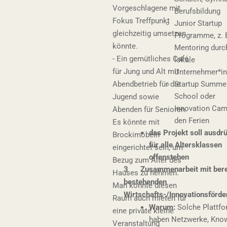
Vorgeschlagene mit
Berufsbildung
Fokus Treffpunkt
Junior Startup
gleichzeitig umsetzen
Programme, z. B
könnte.
Mentoring durc
- Ein gemütliches Café
lokale
für Jung und Alt mit
Unternehmer*i
Abendbetrieb für die
Startup Summe
School oder
Jugend sowie
Innovation Cam
Abenden für Senioren.
den Ferien
Es könnte mit
das Projekt soll ausdr
Brockimöbeln
für alle Altersklassen
eingerichtet sein, um
offenstehen
Bezug zum Alter des
3 Zusammenarbeit mit bere
Hauses zu nehmen.
bestehenden
Man könnte diesen
Wirtschafts-/Innovationsförd
Raum auch mieten für
Warum:
Solche Plattf
eine private kleine
haben Netzwerke, Kno
Veranstaltung