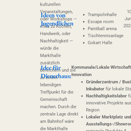
kulturellen
Veranstaltungen,
10
Ideen von
Trampolinhalle
Jun
oder Workshops —
Jugendlichen
Escape room
202
etwa zu Kochen,
Paintball arena
Handwerk, oder
Tischtennisanlage
Nachhaltigkeit —
Gokart Halle
würde die
Markthalle
zusätzlich
Idee für
Kommunale/Lokale Wirtschaft
bereichern und sie
Dienerhaus:
Innovation
zu einem
Gründerzentrum / Bus
lebendigen
Inkubator
für lokale St
Treffpunkt für die
Nachhaltigkeitslabor
f
Gemeinschaft
innovative Projekte aus
machen. Durch die
Region
zentrale Lage direkt
Lokaler Marktplatz un
am Bahnhof wäre
Ausstellungs-/Showr
die Markthalle
regionale Produkte &