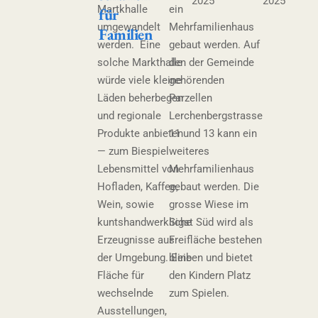
2025
2025
Martkhalle
ein
für
umgewandelt
Mehrfamilienhaus
Familien
werden. Eine
gebaut werden. Auf
solche Markthalle
den der Gemeinde
würde viele kleine
gehörenden
Läden beherbegen
Parzellen
und regionale
Lerchenbergstrasse
Produkte anbieten
11 und 13 kann ein
— zum Biespiel
weiteres
Lebensmittel von
Mehrfamilienhaus
Hofladen, Kaffee,
gebaut werden. Die
Wein, sowie
grosse Wiese im
kuntshandwerkliche
Sigst Süd wird als
Erzeugnisse aus
Freifläche bestehen
der Umgebung. Eine
bleiben und bietet
Fläche für
den Kindern Platz
wechselnde
zum Spielen.
Ausstellungen,