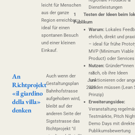
leicht für Menschen
Dienstleistungen
aus der ganze
1 Testen der Ideen beim lok
Region erreichbar—
Publikum
ideal für einen
Warum:
Lokales Feedba
spontanen Besuch
ehrlich, direkt und prax
und einer kleinen
– ideal für frühe Protot
Einkauf.
MVP (Minimum Viable
Product) oder Services
Nutzen:
Gründer*innen 
rasch, ob ihre Ideen
3.
An
Auch wenn der
Juni
funktionieren oder ang
Richtprojekt
Gestaltungsplan
2025
werden müssen (Lean S
Bahnhofstrasse
«il giardino
Prinzip)
aufgehoben wird,
della villa»
Erweiterungsidee:
bleibt auf der
denken
Veranstaltung regelmä
anderen Seite der
Testmärkte, Pitch Nigh
Sigststrasse das
Demo Days mit direkte
Richtprojekt "il
Publikumsbewertung