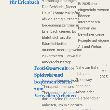
für Erlenbach
Vorschlag einbringen:
Erlenbachern
2025
Das Gebäude „Diener
eingereicht werden
Haus“ könnte zukünftig
können.
als vielseitig nutzbares
Interpretieren
Begegnungszentrum in
können die
Erlenbach dienen. Es
Bewohner diese
bietet sich an, die
Rezepte auf eigene
Räumlichkeiten
Art und Weise.
stunden- oder tageweise
zu vermieten – etwa für
Kindergeburtstage,
13.
Food Court mit
Nähe zur Bahn
kreative Workshops
Mai
Spielecke und
lädt zum
oder kleinere
2025
Takeaway
bequemen Sesseln
Veranstaltungen. Auch
nach der
Therapeutinnen und
zum
Arbeit oder
Therapeuten könnten
Verweilen/Arbeiten
Feierabendbier
dort einzelne Stunden
bzw.
anbieten, um in einem