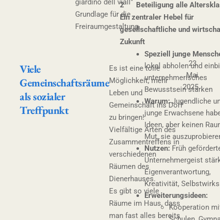
giardino dell viall"
2 Beteiligung alle Alterskl
Grundlage für die
Ein zentraler Hebel für
Freiraumgestaltung.
gesellschaftliche und wirtscha
Zukunft
Speziell junge Mensch
23.
lokal abholen und einb
Viele
Es ist eine tolle
Mai
unternehmerisches
Gemeinschaftsräume
Möglichkeit, mehr
2025
Bewusstsein stärken
Leben und
als sozialer
Warum:
Jugendliche u
Gemeinschaft ins Dorf
Treffpunkt
junge Erwachsene habe
zu bringen!
Ideen, aber keinen Rau
Vielfältige Arten des
Mut, sie auszuprobiere
Zusammentreffens in
Nutzen:
Früh gefördert
verschiedenen
Unternehmergeist stär
Räumen des
Eigenverantwortung,
Dienerhauses.
Kreativität, Selbstwirk
Es gibt so viele
Erweiterungsideen:
Räume im Haus, dass
Kooperation mi
man fast alles bereits
Schulen, Gymna