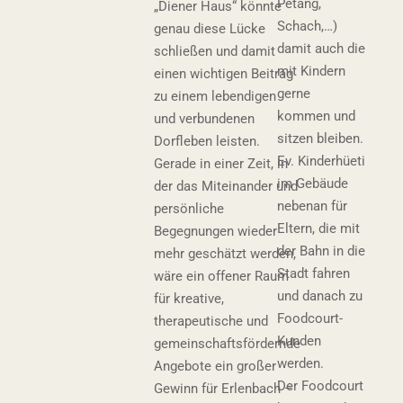
Petang,
„Diener Haus“ könnte
Schach,…)
genau diese Lücke
damit auch die
schließen und damit
mit Kindern
einen wichtigen Beitrag
gerne
zu einem lebendigen
kommen und
und verbundenen
sitzen bleiben.
Dorfleben leisten.
Ev. Kinderhüeti
Gerade in einer Zeit, in
im Gebäude
der das Miteinander und
nebenan für
persönliche
Eltern, die mit
Begegnungen wieder
der Bahn in die
mehr geschätzt werden,
Stadt fahren
wäre ein offener Raum
und danach zu
für kreative,
Foodcourt-
therapeutische und
Kunden
gemeinschaftsfördernde
werden.
Angebote ein großer
Der Foodcourt
Gewinn für Erlenbach –