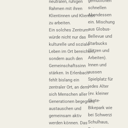
gemütlichen
neutralen, ruhigen
schnellen
Rahmen mit ihren
Abendessen
Klientinnen und Klienten
ein. Mischung
zu arbeiten.
aus Globus-
Ein solches Zentrum
Bellevue und
würde nicht nur das
Starbucks
kulturelle und soziale
(Sitzen und
Leben im Ort bereichern,
Arbeiten).
sondern auch den
Innen und
Gemeinschaftssinn
aussen
stärken. In Erlenbach
Spielplatz für
fehlt bislang ein
jedes Alter
zentraler Ort, an dem
(ev. kleiner
sich Menschen aller
Skate-
Generationen begegnen,
Bikepark wie
austauschen und
bei Schwerzi
gemeinsam aktiv
Schulhaus,
werden können. Das