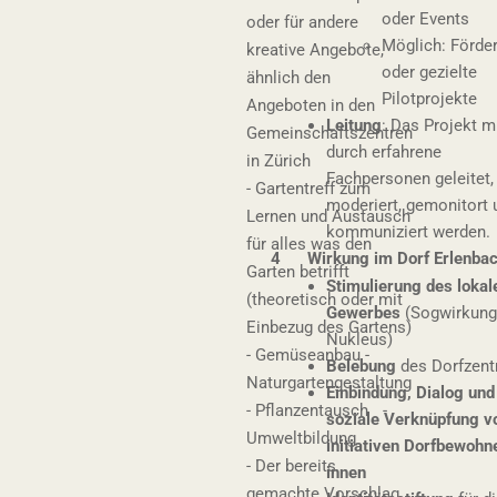
oder Events
oder für andere
Möglich: Förder
kreative Angebote,
oder gezielte
ähnlich den
Pilotprojekte
Angeboten in den
Leitung
: Das Projekt 
Gemeinschaftszentren
durch erfahrene
in Zürich
Fachpersonen geleitet,
- Gartentreff zum
moderiert, gemonitort 
Lernen und Austausch
kommuniziert werden.
für alles was den
4 Wirkung im Dorf Erlenba
Garten betrifft
Stimulierung des lokal
(theoretisch oder mit
Gewerbes
(Sogwirkung
Einbezug des Gartens)
Nukleus)
- Gemüseanbau -
Belebung
des Dorfzen
Naturgartengestaltung
Einbindung, Dialog und
- Pflanzentausch -
soziale Verknüpfung v
Umweltbildung
initiativen Dorfbewohn
- Der bereits
innen
gemachte Vorschlag