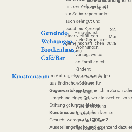
Identitätsstiftung
für d
mit der Velowerkstatt
Beteiligten
zur Selbstreparatur ist
auch sehr gut und
passt ins Konzept
22.
Gemeinde-
- möglichst
einer vielfältigen
Mai
Wohnungen,
viele Gemeinde-
gemeinschaftlichen
2025
Wohnungen,
Brockenhaus,
Nutzung
vorzugsweise
Café/Bar
an Familien mit
Kindern:
Kunstmuseum
Im Auftrag einer renommierten
Wohnraum wird
ausländischen
Stiftung für
dringend
Gegenwartskunst
suche ich in Zürich ode
benötigt,
Umgebung einen Ort, wo ein zweites, von 
soziale
Stiftung geführtes
kleines
Durchmischung
Kunstmuseum
entstehen könnte.
fördern
Gesucht werden
+/- 1'000 m2
- Brockenhaus:
Ausstellungsfläche
und ergänzend dazu e
hat funktioniert,