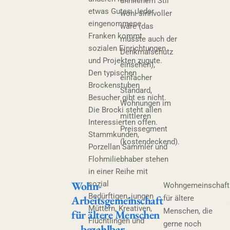
ähnlichem Stil
etwas Gutes. Jeder
wohl sinnvoller
eingenommene
wäre (das
Franken kommt
müsste auch der
sozialen Einrichtungen
Denkmalschutz
und Projekten zugute.
einsehen),
Den typischen
einfacher
Brockenstuben
Standard,
Besucher gibt es nicht.
Wohnungen im
Die Brocki steht allen
mittleren
Interessierten offen.
Preissegment
Stammkunden,
(kostendeckend).
Porzellan Sammler und
Flohmiliebhaber stehen
in einer Reihe mit
Wohn-
sozial
Wohngemeinschaft
Bedürftigen, jungen
Arbeitsgemeinschaft
für ältere
Müttern, Kreativen,
Menschen, die
für ältere Menschen
Flüchtlingen und
gerne noch
– bezahlbar