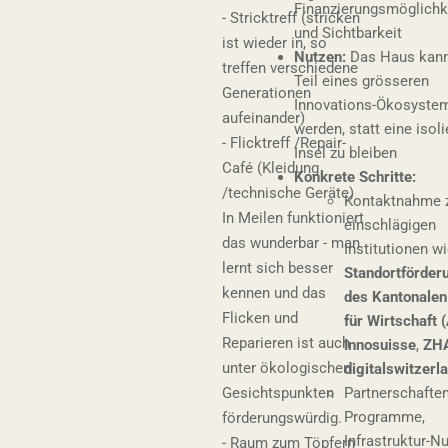
Finanzierungsmöglichk
- Stricktreff (stricken
und Sichtbarkeit
ist wieder in, so
Nutzen:
Das Haus kann
treffen verschiedene
Teil eines grösseren
Generationen
Innovations-Ökosyste
aufeinander)
werden, statt eine isoli
- Flicktreff /Repair-
Insel zu bleiben
Café (Kleidung
Konkrete Schritte:
/technische Geräte)
Kontaktnahme 
In Meilen funktioniert
einschlägigen
das wunderbar - man
Institutionen wi
lernt sich besser
Standortförder
kennen und das
des Kantonale
Flicken und
für Wirtschaft 
Reparieren ist auch
Innosuisse
,
ZH
unter ökologischen
digitalswitzerl
Gesichtspunkten
Partnerschaften
Programme,
förderungswürdig.
Infrastruktur-N
- Raum zum Töpfern