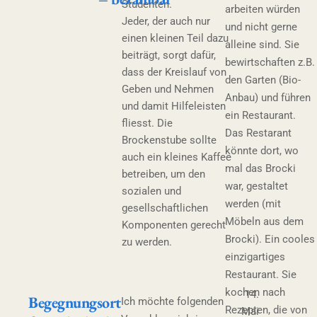
Studenten.
arbeiten würden
Jeder, der auch nur
und nicht gerne
einen kleinen Teil dazu
alleine sind. Sie
beiträgt, sorgt dafür,
bewirtschaften z.B.
dass der Kreislauf von
den Garten (Bio-
Geben und Nehmen
Anbau) und führen
und damit Hilfeleisten
ein Restaurant.
fliesst. Die
Das Restarant
Brockenstube sollte
könnte dort, wo
auch ein kleines Kaffee
mal das Brocki
betreiben, um den
war, gestaltet
sozialen und
werden (mit
gesellschaftlichen
Möbeln aus dem
Komponenten gerecht
Brocki). Ein cooles
zu werden.
einzigartiges
Restaurant. Sie
kochen nach
14.
Begegnungsort
Ich möchte folgenden
Rezepten, die von
Mai