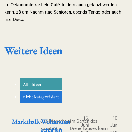
Im Oekonomietrakt ein Café, in dem auch getanzt werden
kann. zB am Nachmittag Senioren, abends Tango oder auch
mal Disco
Weitere Ideen
Alle Ideen
nicht kategorisiert
16.
10.
Markthalle
Wohnraum
Das Dienerhaus
Im Garten des
Juni
Juni
schaffen
könnte ein
Dienerhauses kann