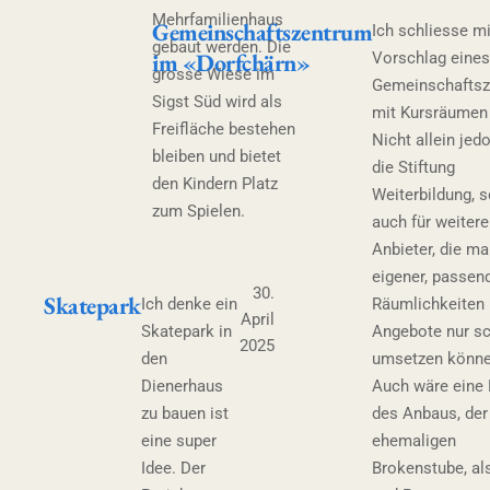
Mehrfamilienhaus
Gemeinschaftszentrum
Ich schliesse m
gebaut werden. Die
im «Dorfchärn»
Vorschlag eines
grosse Wiese im
Gemeinschafts
Sigst Süd wird als
mit Kursräumen
Freifläche bestehen
Nicht allein jed
bleiben und bietet
die Stiftung
den Kindern Platz
Weiterbildung, 
zum Spielen.
auch für weitere
Anbieter, die m
eigener, passen
30.
Skatepark
Ich denke ein
Räumlichkeiten 
April
Skatepark in
Angebote nur s
2025
den
umsetzen könne
Dienerhaus
Auch wäre eine
zu bauen ist
des Anbaus, der
eine super
ehemaligen
Idee. Der
Brokenstube, al