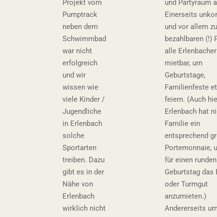
Projekt vom
und Partyraum at
Pumptrack
Einerseits unkom
neben dem
und vor allem z
Schwimmbad
bezahlbaren (!) P
war nicht
alle Erlenbache
erfolgreich
mietbar, um
und wir
Geburtstage,
wissen wie
Familienfeste et
viele Kinder /
feiern. (Auch hie
Jugendliche
Erlenbach hat ni
in Erlenbach
Familie ein
solche
entsprechend g
Sportarten
Portemonnaie, 
treiben. Dazu
für einen runden
gibt es in der
Geburtstag das 
Nähe von
oder Turmgut
Erlenbach
anzumieten.)
wirklich nicht
Andererseits u