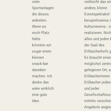
viele
vielleicht das ei
Sportanlagen
andere, kleine
die dieses
Eventspektakel 
anbieten.
beispielsweise 
Wenn es
Kulturvereins - z
noch Platz
realisieren. Nich
hätte
alles und jeden 
könnten wir
der Saal des
sogar einen
Erlibacherhofs g
kleinen
Es braucht eine
snack-bar
möglichst zentr
daneben
gelegenen Ort, 
machen. Ich
Erlibacherinnen
denke das
Erlibacher jeden
wäre wirklich
und jeder
eine gute
Gesellschaftssc
Idee.
mittels verschi
Angebote anges