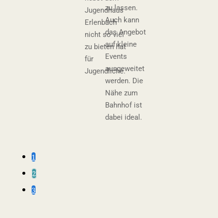
zu lassen.
Jugendhaus
Auch kann
Erlenbach
das Angebot
nicht so viel
auf kleine
zu bieten hat
Events
für
ausgeweitet
Jugendliche.
werden. Die
Nähe zum
Bahnhof ist
dabei ideal.
1
2
3