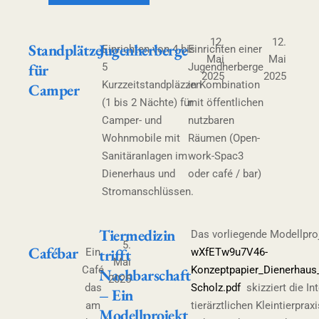
12.
12.
Standplätze
Jugenherberge
Einrichten von 4 bis
Einrichten einer
Mai
Mai
für
5
Jugendherberge
2025
2025
Kurzzeitstandpläzzen
in Kombination
Camper
(1 bis 2 Nächte) für
mit öffentlichen
Camper- und
nutzbaren
Wohnmobile mit
Räumen (Open-
Sanitäranlagen im
work-Spac3
Dienerhaus und
oder café / bar)
Stromanschlüssen.
Tiermedizin
Das vorliegende Modellpro
5.
Cafébar
trifft
Ein
wXfETw9u7V46-
Mai
Café
Konzeptpapier_Dienerhaus
Nachbarschaft
2025
das
Scholz.pdf
skizziert die Int
– Ein
am
tierärztlichen Kleintierprax
Modellprojekt