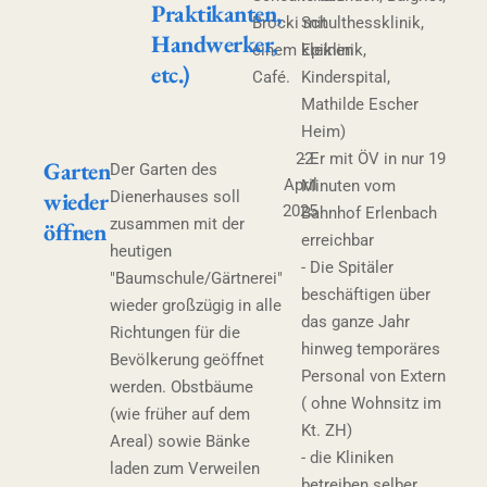
Praktikanten,
Brocki mit
Schulthessklinik,
Handwerker,
einem kleinen
Epiklinik,
etc.)
Café.
Kinderspital,
Mathilde Escher
Heim)
22.
- Er mit ÖV in nur 19
Garten
Der Garten des
April
Minuten vom
wieder
Dienerhauses soll
2025
Bahnhof Erlenbach
zusammen mit der
öffnen
erreichbar
heutigen
- Die Spitäler
"Baumschule/Gärtnerei"
beschäftigen über
wieder großzügig in alle
das ganze Jahr
Richtungen für die
hinweg temporäres
Bevölkerung geöffnet
Personal von Extern
werden. Obstbäume
( ohne Wohnsitz im
(wie früher auf dem
Kt. ZH)
Areal) sowie Bänke
- die Kliniken
laden zum Verweilen
betreiben selber