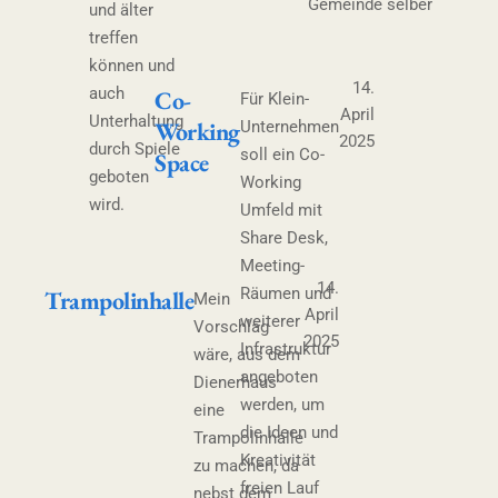
Gemeinde selber
und älter
treffen
können und
14.
auch
Co-
Für Klein-
April
Unterhaltung
Working
Unternehmen
2025
durch Spiele
soll ein Co-
Space
geboten
Working
wird.
Umfeld mit
Share Desk,
Meeting-
14.
Räumen und
Trampolinhalle
Mein
April
weiterer
Vorschlag
2025
Infrastruktur
wäre, aus dem
angeboten
Dienerhaus
werden, um
eine
die Ideen und
Trampolinhalle
Kreativität
zu machen, da
freien Lauf
nebst dem