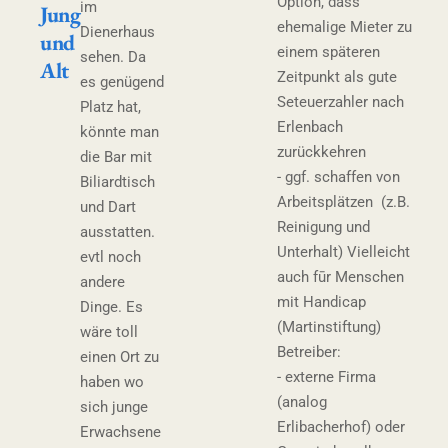
Option, dass
im
Jung
ehemalige Mieter zu
Dienerhaus
und
einem späteren
sehen. Da
Alt
Zeitpunkt als gute
es genügend
Seteuerzahler nach
Platz hat,
Erlenbach
könnte man
zurückkehren
die Bar mit
- ggf. schaffen von
Biliardtisch
Arbeitsplätzen (z.B.
und Dart
Reinigung und
ausstatten.
Unterhalt) Vielleicht
evtl noch
auch fūr Menschen
andere
mit Handicap
Dinge. Es
(Martinstiftung)
wäre toll
Betreiber:
einen Ort zu
- externe Firma
haben wo
(analog
sich junge
Erlibacherhof) oder
Erwachsene