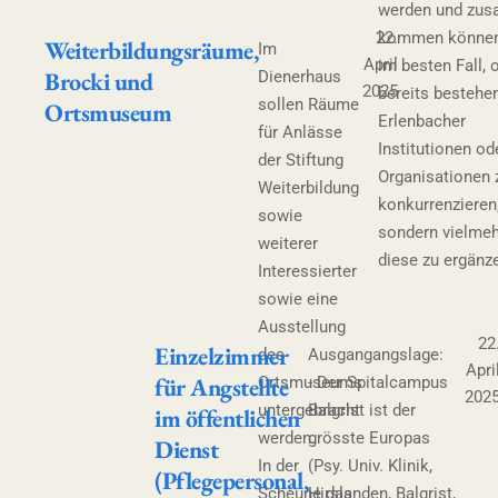
werden und zu
22.
kommen können
Weiterbildungsräume,
Im
April
im besten Fall, 
Brocki und
Dienerhaus
2025
bereits bestehe
sollen Räume
Ortsmuseum
Erlenbacher
für Anlässe
Institutionen od
der Stiftung
Organisationen 
Weiterbildung
konkurrenzieren
sowie
sondern vielme
weiterer
diese zu ergänz
Interessierter
sowie eine
Ausstellung
22
Einzelzimmer
des
Ausgangangslage:
Apri
für Angstellte
Ortsmuseums
- Der Spitalcampus
202
untergebracht
Balgrist ist der
im öffentlichen
werden.
grösste Europas
Dienst
In der
(Psy. Univ. Klinik,
(Pflegepersonal,
Scheune das
Hirslanden, Balgrist,