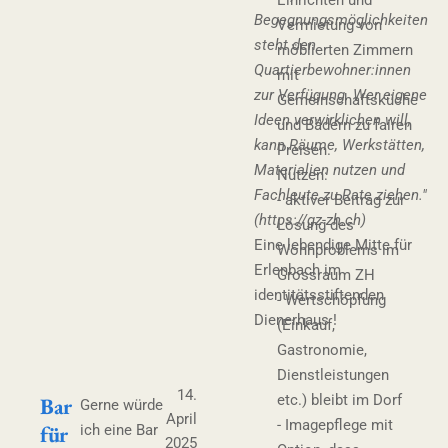
Einrichten und
Begegnungsmöglichkeiten
Vermietung von
steht den
möblierten Zimmern
Quartierbewohner:innen
mit
zur Verfügung. Wer eigene
Gemeinschaftsküche
Ideen verwirklichen will,
und Bädern zu fairen
kann Räume, Werkstätten,
Preisen.
Materialien nutzen und
Nutzen:
Fachleute zu Rate ziehen."
- aktiver Beitrag zur
(https://gz-zh.ch)
Lösung des
Eine lebendige Mitte für
Wohnproblems im
Erlenbach im
Grossraum ZH
identitätsstiftenden
- Wertschöpfung
Dienerhaus !
(Einkauf,
Gastronomie,
Dienstleistungen
14.
etc.) bleibt im Dorf
Bar
Gerne würde
April
- Imagepflege mit
für
ich eine Bar
2025