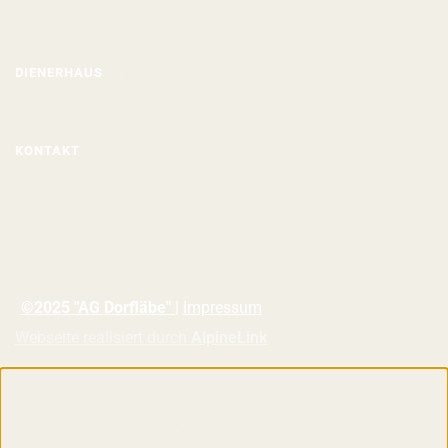
DIENERHAUS
Projektübersicht
Pinnwand
KONTAKT
FAQ
Kontaktformular
"AG Dorfläbe" im Auftrag der Gemeinde Erlenbach
©2025 "AG Dorfläbe"
|
Impressum
Webseite realisiert durch
AlpineLink
Durch die Nutzung unserer Website erklären Sie
sich mit der Verwendung von Cookies