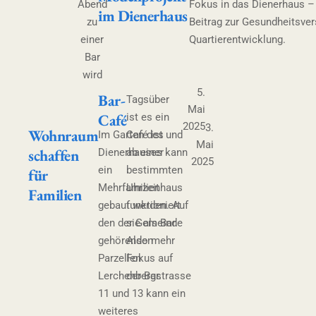
Abend
Fokus in das Dienerhaus – 
im Dienerhaus
zu
Beitrag zur Gesundheitsve
einer
Quartierentwicklung.
Bar
wird
5.
Bar-
Tagsüber
Mai
Café
ist es ein
2025
3.
Wohnraum
Im Garten des
Café ist und
Mai
schaffen
Dienerhauses kann
ab einer
2025
ein
bestimmten
für
Mehrfamilienhaus
Uhrzeit
Familien
gebaut werden. Auf
funktioniert
den der Gemeinde
sie als Bar.
gehörenden
Also mehr
Parzellen
Fokus auf
Lerchenbergstrasse
der Bar.
11 und 13 kann ein
weiteres